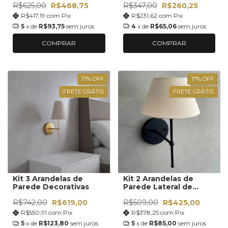
R$625,00
R$468,75
R$347,00
R$260,25
R$417,19
com
Pix
R$231,62
com
Pix
5
x de
R$93,75
sem juros
4
x de
R$65,06
sem juros
COMPRAR
COMPRAR
17
%
OFF
17
%
OFF
FRETE GRÁTIS
FRETE GRÁTIS
Kit 3 Arandelas de
Kit 2 Arandelas de
Parede Decorativas
Parede Lateral de
Cama
R$742,00
R$619,00
R$509,00
R$425,00
R$550,91
com
Pix
R$378,25
com
Pix
5
x de
R$123,80
sem juros
5
x de
R$85,00
sem juros