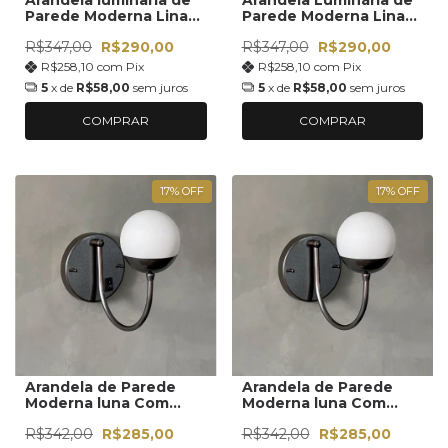
Parede Moderna Lina
Parede Moderna Lina
Com Interruptor e
Globo Vidro 12cm
R$347,00
R$290,00
R$347,00
R$290,00
Globo Vidro 12cm
R$258,10
com
Pix
R$258,10
com
Pix
5
x de
R$58,00
sem juros
5
x de
R$58,00
sem juros
COMPRAR
COMPRAR
17
%
OFF
17
%
OFF
Arandela de Parede
Arandela de Parede
Moderna luna Com
Moderna luna Com
Interruptor com Vidro
Globo Vidro 12cm
R$342,00
R$285,00
R$342,00
R$285,00
Globo 12cm