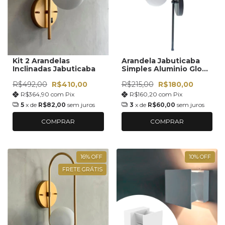
Kit 2 Arandelas
Arandela Jabuticaba
Inclinadas Jabuticaba
Simples Aluminio Globo
12cm
R$492,00
R$410,00
R$215,00
R$180,00
R$364,90
com
Pix
R$160,20
com
Pix
5
x de
R$82,00
sem juros
3
x de
R$60,00
sem juros
COMPRAR
COMPRAR
16
%
OFF
10
%
OFF
FRETE GRÁTIS