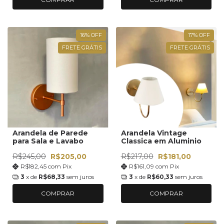
16
%
OFF
17
%
OFF
FRETE GRÁTIS
FRETE GRÁTIS
Arandela de Parede
Arandela Vintage
para Sala e Lavabo
Classica em Aluminio
R$245,00
R$205,00
R$217,00
R$181,00
R$182,45
com
Pix
R$161,09
com
Pix
3
x de
R$68,33
sem juros
3
x de
R$60,33
sem juros
COMPRAR
COMPRAR