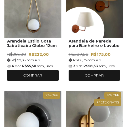
Arandela Estilo Gota
Arandela de Parede
Jabuticaba Globo 12cm
para Banheiro e Lavabo
R$266,00
R$222,00
R$209,00
R$175,00
R$197,58
com
Pix
R$155,75
com
Pix
4
x de
R$55,50
sem juros
3
x de
R$58,33
sem juros
COMPRAR
COMPRAR
16
%
OFF
17
%
OFF
FRETE GRÁTIS