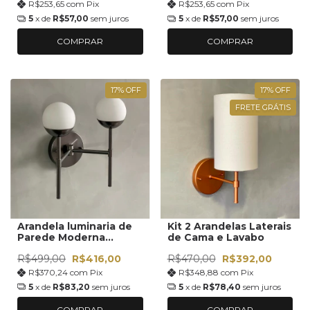
R$253,65
com
Pix
R$253,65
com
Pix
5
x de
R$57,00
sem juros
5
x de
R$57,00
sem juros
COMPRAR
COMPRAR
17
%
OFF
17
%
OFF
FRETE GRÁTIS
Arandela luminaria de
Kit 2 Arandelas Laterais
Parede Moderna
de Cama e Lavabo
Interna Globo De Vidro
R$499,00
R$416,00
R$470,00
R$392,00
12cm
R$370,24
com
Pix
R$348,88
com
Pix
5
x de
R$83,20
sem juros
5
x de
R$78,40
sem juros
COMPRAR
COMPRAR