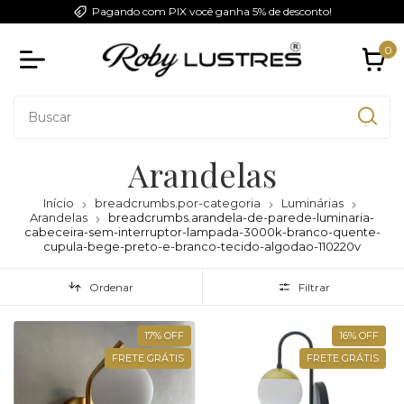
Pagando com PIX você ganha 5% de desconto!
0
Arandelas
Início
breadcrumbs.por-categoria
Luminárias
Arandelas
breadcrumbs.arandela-de-parede-luminaria-
cabeceira-sem-interruptor-lampada-3000k-branco-quente-
cupula-bege-preto-e-branco-tecido-algodao-110220v
Ordenar
Filtrar
17
%
OFF
16
%
OFF
FRETE GRÁTIS
FRETE GRÁTIS