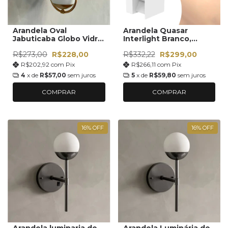
Arandela Oval
Arandela Quasar
Jabuticaba Globo Vidro
Interlight Branco,
Fosco
Marrom e Preto 4106S
R$273,00
R$228,00
R$332,22
R$299,00
R$202,92
com
Pix
R$266,11
com
Pix
4
x de
R$57,00
sem juros
5
x de
R$59,80
sem juros
COMPRAR
COMPRAR
16
%
OFF
16
%
OFF
Arandela luminaria de
Arandela Luminária de