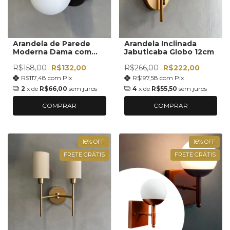
Arandela de Parede
Arandela Inclinada
Moderna Dama com
Jabuticaba Globo 12cm
Vidro Globo 10cm
R$158,00
R$132,00
R$266,00
R$222,00
Decoração Sala,
Corredor, lavabo,
R$117,48
com
Pix
R$197,58
com
Pix
Quarto
2
x de
R$66,00
sem juros
4
x de
R$55,50
sem juros
COMPRAR
COMPRAR
16
%
OFF
16
%
OFF
FRETE GRÁTIS
FRETE GRÁTIS