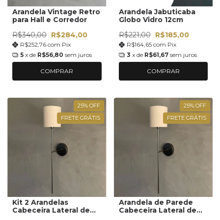
Arandela Vintage Retro
Arandela Jabuticaba
para Hall e Corredor
Globo Vidro 12cm
R$340,00
R$284,00
R$221,00
R$185,00
R$252,76
com
Pix
R$164,65
com
Pix
5
x de
R$56,80
sem juros
3
x de
R$61,67
sem juros
COMPRAR
COMPRAR
25
%
OFF
25
%
OFF
FRETE GRÁTIS
FRETE GRÁTIS
Kit 2 Arandelas
Arandela de Parede
Cabeceira Lateral de
Cabeceira Lateral de
Cama
Cama