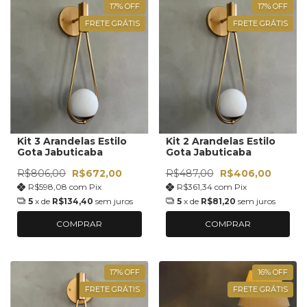
17
%
OFF
17
%
OFF
FRETE GRÁTIS
FRETE GRÁTIS
Kit 3 Arandelas Estilo
Kit 2 Arandelas Estilo
Gota Jabuticaba
Gota Jabuticaba
R$806,00
R$672,00
R$487,00
R$406,00
R$598,08
com
Pix
R$361,34
com
Pix
5
x de
R$134,40
sem juros
5
x de
R$81,20
sem juros
COMPRAR
COMPRAR
17
%
OFF
16
%
OFF
FRETE GRÁTIS
FRETE GRÁTIS