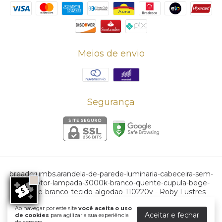
Meios de envio
Segurança
breadcrumbs.arandela-de-parede-luminaria-cabeceira-sem-
interruptor-lampada-3000k-branco-quente-cupula-bege-
preto-e-branco-tecido-algodao-110220v
- Roby Lustres
©2026. Roby Lustres - 56260565000162. Todos os direitos reservados.
Ao navegar por este site
você aceita o uso
Aceitar e fechar
de cookies
para agilizar a sua experiência