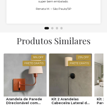
super bem embalado.
Renata M. – São Paulo/SP
Produtos Similares
16
%
OFF
25
%
OFF
FRETE GRÁTIS
FRETE GRÁTIS
Arandela de Parede
Kit 2 Arandelas
Kit 2
Direcionável com
Cabeceira Lateral de
Pared
Cúpula
Cama