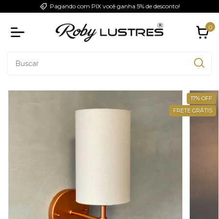
Pagando com PIX você ganha 5% de desconto!
0
17
%
OFF
FRETE GRÁTIS