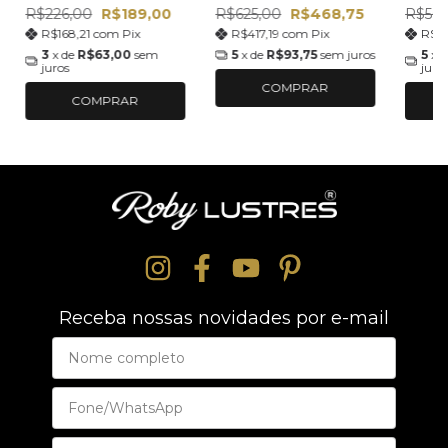
R$226,00
R$189,00
R$625,00
R$468,75
R$50
R$168,21
com
Pix
R$417,19
com
Pix
R$3
3
x de
R$63,00
sem
5
x de
R$93,75
sem juros
5
x 
juros
juro
COMPRAR
COMPRAR
Receba nossas novidades por e-mail