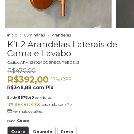
Início
Luminárias
Arandelas
Kit 2 Arandelas Laterais de
Cama e Lavabo
Código
ARAN26024COBRECUPBEGEX2
R$470,00
R$392,00
17
% OFF
R$348,88
com
Pix
5
x de
R$78,40
sem juros
11% de desconto
pagando com Pix
Ver mais detalhes
Base:
Cobre
Cobre
Dourado
Preto