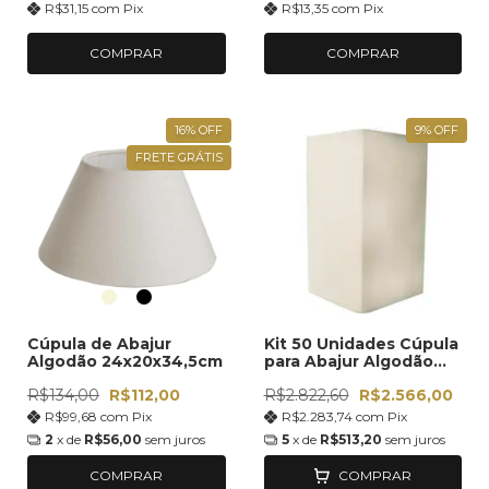
R$31,15
com
Pix
R$13,35
com
Pix
Pendente Bivolt Fio
Elétrico Extensão
Tomada Luminária
COMPRAR
COMPRAR
16
%
OFF
9
%
OFF
FRETE GRÁTIS
Cúpula de Abajur
Kit 50 Unidades Cúpula
Algodão 24x20x34,5cm
para Abajur Algodão
23x13x13cm Importado
R$134,00
R$112,00
R$2.822,60
R$2.566,00
R$99,68
com
Pix
R$2.283,74
com
Pix
2
x de
R$56,00
sem juros
5
x de
R$513,20
sem juros
COMPRAR
COMPRAR