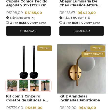
Cúpula Cônica Tecido
Abajur Luminaria De
Algodão 39x13x29 cm
Chao Classica Altura
1,6m Com Cupula
R$198,00
R$165,00
R$466,67
R$420,00
Grande Cônica Ref 78
R$146,85
com
Pix
R$373,80
com
Pix
3
x de
R$55,00
sem juros
5
x de
R$84,00
sem juros
COMPRAR
COMPRAR
17
%
OFF
17
%
OFF
FRETE GRÁTIS
Kit com 2 Cinzeiro
Kit 2 Arandelas
Coletor de Bitucas em
Inclinadas Jabuticaba
Aluminio Preto
R$739,00
R$616,00
R$492,00
R$410,00