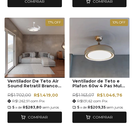
COMPRAR
COMPRAR
17
%
OFF
10
%
OFF
Ventilador De Teto Air
Ventilador de Teto e
Sound Retratil Branco
Plafon 60w 4 Pas Multi
Com Som Bluetooth
Color
R$1.702,00
R$1.419,00
R$1.163,07
R$1.046,76
R$1.262,91
com
Pix
R$931,62
com
Pix
5
x de
R$283,80
sem juros
5
x de
R$209,35
sem juros
COMPRAR
COMPRAR