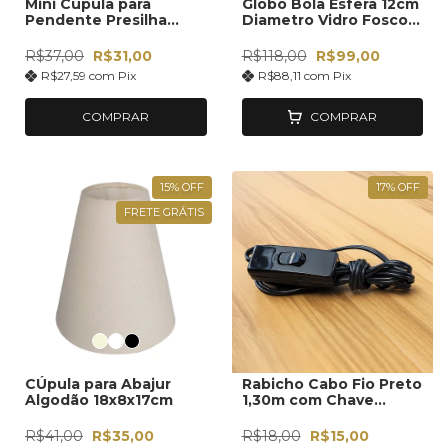
Mini Cúpula para
Globo Bola Esfera 12cm
Pendente Presilha
Diametro Vidro Fosco
10x7x10,5cm
Sem Colar
R$37,00
R$31,00
R$118,00
R$99,00
R$27,59
com
Pix
R$88,11
com
Pix
COMPRAR
COMPRAR
15
%
OFF
17
%
OFF
FRETE GRÁTIS
CÚpula para Abajur
Rabicho Cabo Fio Preto
Algodão 18x8x17cm
1,30m com Chave
Interruptor Liga
Desliga para Soquete
R$41,00
R$35,00
R$18,00
R$15,00
Luminária Abajur