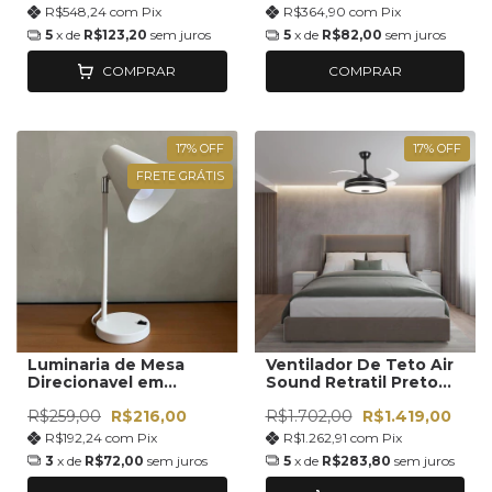
R$548,24
com
Pix
R$364,90
com
Pix
5
x de
R$123,20
sem juros
5
x de
R$82,00
sem juros
COMPRAR
COMPRAR
17
%
OFF
17
%
OFF
FRETE GRÁTIS
Luminaria de Mesa
Ventilador De Teto Air
Direcionavel em
Sound Retratil Preto
Aluminio
Com Som Bluetooth
R$259,00
R$216,00
R$1.702,00
R$1.419,00
R$192,24
com
Pix
R$1.262,91
com
Pix
3
x de
R$72,00
sem juros
5
x de
R$283,80
sem juros