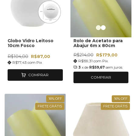
Globo Vidro Leitoso
Rolo de Acetato para
10cm Fosco
Abajur 6m x 80cm
R$214,00
R$179,00
R$104,00
R$87,00
R$159,31
com
Pix
R$77,43
com
Pix
3
x de
R$59,67
sem juros
COMPRAR
COMPRAR
16
%
OFF
16
%
OFF
FRETE GRÁTIS
FRETE GRÁTIS