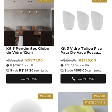
Kit 3 Pendentes Globo
Kit 3 Vidro Tulipa Pisa
de Vidro 12cm
Pata De Vaca Fosca
14cm Bocal 5cm
R$925,00
R$771,00
R$156,00
R$130,00
R$686,19
com
Pix
R$115,70
com
Pix
5
x de
R$154,20
sem juros
2
x de
R$65,00
sem juros
COMPRAR
COMPRAR
16
%
OFF
16
%
OFF
FRETE GRÁTIS