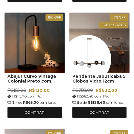
16
%
OFF
17
%
OFF
FRETE GRÁTIS
Abajur Curvo Vintage
Pendente Jabuticaba 5
Colonial Preto com
Globos Vidro 12cm
Cobre Soquete E27
R$155,00
R$130,00
R$758,00
R$632,00
Bivolt
R$115,70
com
Pix
R$562,48
com
Pix
2
x de
R$65,00
sem juros
5
x de
R$126,40
sem juros
COMPRAR
COMPRAR
17
%
OFF
17
%
OFF