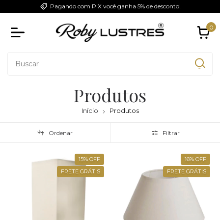
Pagando com PIX você ganha 5% de desconto!
0
Produtos
Início
Produtos
Ordenar
Filtrar
15
%
OFF
16
%
OFF
FRETE GRÁTIS
FRETE GRÁTIS