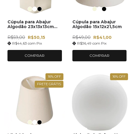
Cúpula para Abajur
Cúpula para Abajur
Algodão 23x13x13cm
Algodão 15x12x21,5cm
Importado
R$59,00
R$50,15
R$49,00
R$41,00
R$44,63
com
Pix
R$36,49
com
Pix
COMPRAR
COMPRAR
16
%
OFF
16
%
OFF
FRETE GRÁTIS