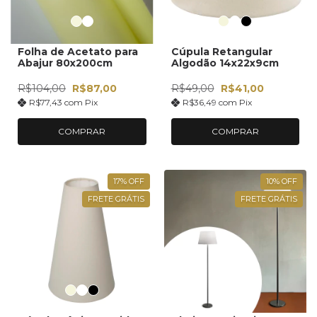
Folha de Acetato para
Cúpula Retangular
Abajur 80x200cm
Algodão 14x22x9cm
R$104,00
R$87,00
R$49,00
R$41,00
R$77,43
com
Pix
R$36,49
com
Pix
COMPRAR
COMPRAR
17
%
OFF
10
%
OFF
FRETE GRÁTIS
FRETE GRÁTIS