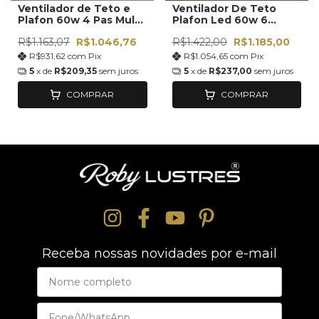
Ventilador de Teto e
Ventilador De Teto
Plafon 60w 4 Pas Multi
Plafon Led 60w 6
Color
Velocidades 46cm
R$1.163,07
R$1.046,76
R$1.422,00
R$1.185,00
Bivolt Cor Da Estrutura
Branco Diametro 46
R$931,62
com
Pix
R$1.054,65
com
Pix
Cm
5
x de
R$209,35
sem juros
5
x de
R$237,00
sem juros
COMPRAR
COMPRAR
Receba nossas novidades por e-mail