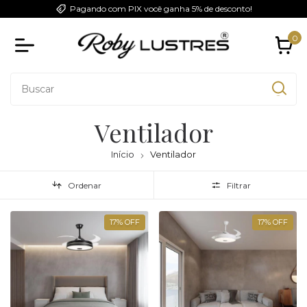
Pagando com PIX você ganha 5% de desconto!
0
Ventilador
Início
Ventilador
Ordenar
Filtrar
17
%
OFF
17
%
OFF