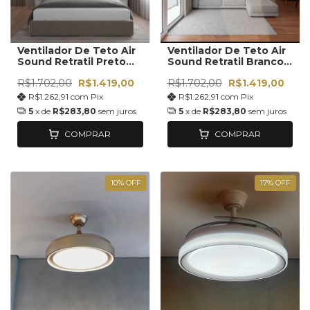
Ventilador De Teto Air
Ventilador De Teto Air
Sound Retratil Preto
Sound Retratil Branco
Com Som Bluetooth
Com Som Bluetooth
R$1.702,00
R$1.419,00
R$1.702,00
R$1.419,00
R$1.262,91
com
Pix
R$1.262,91
com
Pix
5
x de
R$283,80
sem juros
5
x de
R$283,80
sem juros
COMPRAR
COMPRAR
10
%
OFF
17
%
OFF