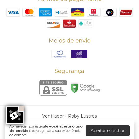
Meios de envio
Segurança
Ventilador
- Roby Lustres
©2026. Roby Lustres - 56260565000162. Todos os direitos reservados.
Ao navegar por este site
você aceita o uso
Aceitar e fechar
de cookies
para agilizar a sua experiência
de compra.