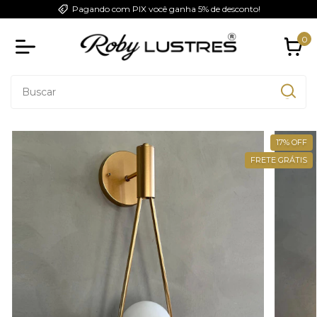
Pagando com PIX você ganha 5% de desconto!
0
17
%
OFF
FRETE GRÁTIS