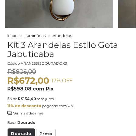
Início
Luminárias
Arandelas
Kit 3 Arandelas Estilo Gota
Jabuticaba
Código
ARAN25592DOURADOX3
R$806,00
R$672,00
17
% OFF
R$598,08
com
Pix
5
x de
R$134,40
sem juros
11% de desconto
pagando com Pix
Ver mais detalhes
Base:
Dourado
Dourado
Preto