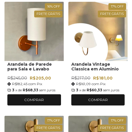
16
%
OFF
17
%
OFF
FRETE GRÁTIS
FRETE GRÁTIS
Arandela de Parede
Arandela Vintage
para Sala e Lavabo
Classica em Aluminio
R$245,00
R$205,00
R$217,00
R$181,00
R$182,45
com
Pix
R$161,09
com
Pix
3
x de
R$68,33
sem juros
3
x de
R$60,33
sem juros
COMPRAR
COMPRAR
17
%
OFF
17
%
OFF
FRETE GRÁTIS
FRETE GRÁTIS