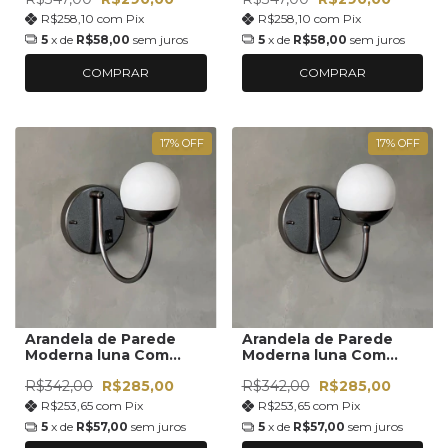
R$258,10
com
Pix
R$258,10
com
Pix
5
x de
R$58,00
sem juros
5
x de
R$58,00
sem juros
COMPRAR
COMPRAR
17
%
OFF
17
%
OFF
Arandela de Parede
Arandela de Parede
Moderna luna Com
Moderna luna Com
Interruptor com Vidro
Globo Vidro 12cm
R$342,00
R$285,00
R$342,00
R$285,00
Globo 12cm
R$253,65
com
Pix
R$253,65
com
Pix
5
x de
R$57,00
sem juros
5
x de
R$57,00
sem juros