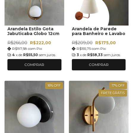
Arandela Estilo Gota
Arandela de Parede
Jabuticaba Globo 12cm
para Banheiro e Lavabo
R$266,00
R$222,00
R$209,00
R$175,00
R$197,58
com
Pix
R$155,75
com
Pix
4
x de
R$55,50
sem juros
3
x de
R$58,33
sem juros
COMPRAR
COMPRAR
16
%
OFF
17
%
OFF
FRETE GRÁTIS