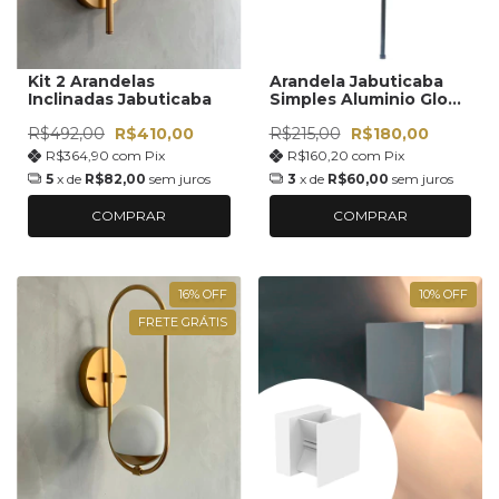
Kit 2 Arandelas
Arandela Jabuticaba
Inclinadas Jabuticaba
Simples Aluminio Globo
12cm
R$492,00
R$410,00
R$215,00
R$180,00
R$364,90
com
Pix
R$160,20
com
Pix
5
x de
R$82,00
sem juros
3
x de
R$60,00
sem juros
COMPRAR
COMPRAR
16
%
OFF
10
%
OFF
FRETE GRÁTIS