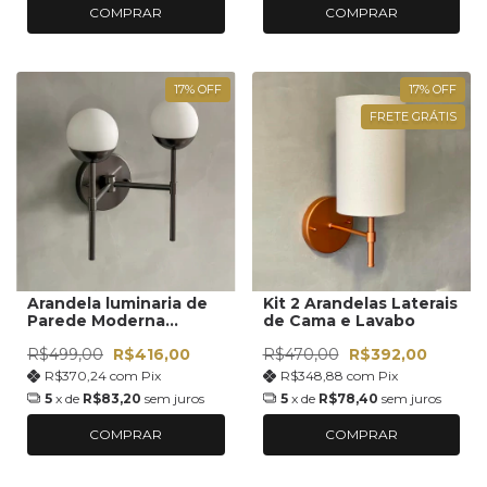
COMPRAR
COMPRAR
17
%
OFF
17
%
OFF
FRETE GRÁTIS
Arandela luminaria de
Kit 2 Arandelas Laterais
Parede Moderna
de Cama e Lavabo
Interna Globo De Vidro
R$499,00
R$416,00
R$470,00
R$392,00
12cm
R$370,24
com
Pix
R$348,88
com
Pix
5
x de
R$83,20
sem juros
5
x de
R$78,40
sem juros
COMPRAR
COMPRAR