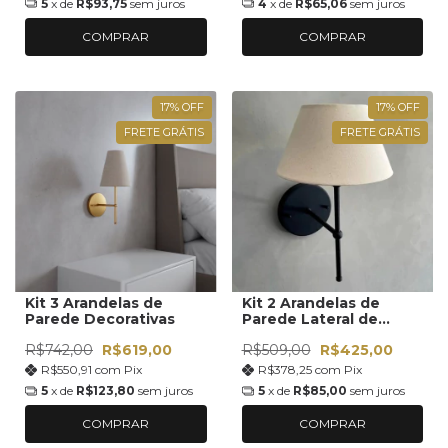
5
x de
R$93,75
sem juros
4
x de
R$65,06
sem juros
COMPRAR
COMPRAR
17
%
OFF
17
%
OFF
FRETE GRÁTIS
FRETE GRÁTIS
Kit 3 Arandelas de
Kit 2 Arandelas de
Parede Decorativas
Parede Lateral de
Cama
R$742,00
R$619,00
R$509,00
R$425,00
R$550,91
com
Pix
R$378,25
com
Pix
5
x de
R$123,80
sem juros
5
x de
R$85,00
sem juros
COMPRAR
COMPRAR