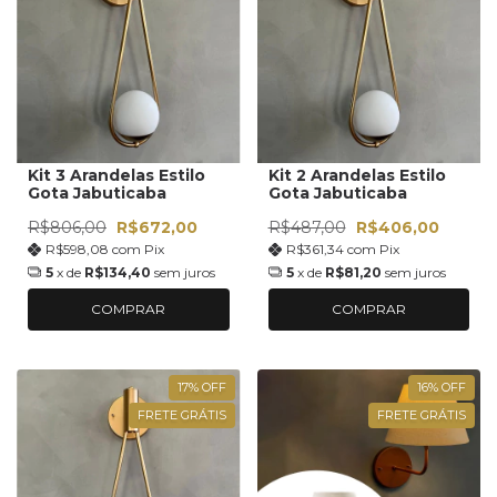
Kit 3 Arandelas Estilo
Kit 2 Arandelas Estilo
Gota Jabuticaba
Gota Jabuticaba
R$806,00
R$672,00
R$487,00
R$406,00
R$598,08
com
Pix
R$361,34
com
Pix
5
x de
R$134,40
sem juros
5
x de
R$81,20
sem juros
COMPRAR
COMPRAR
17
%
OFF
16
%
OFF
FRETE GRÁTIS
FRETE GRÁTIS