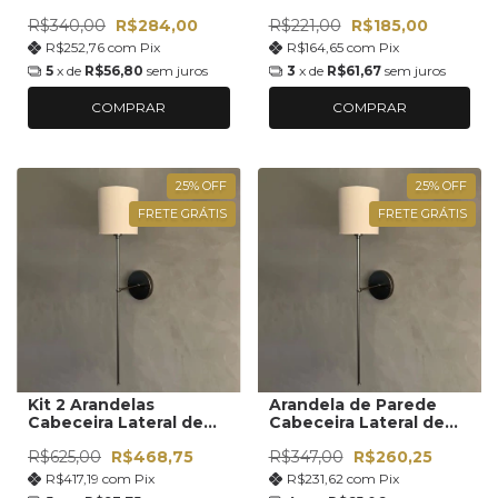
R$340,00
R$284,00
R$221,00
R$185,00
R$252,76
com
Pix
R$164,65
com
Pix
5
x de
R$56,80
sem juros
3
x de
R$61,67
sem juros
COMPRAR
COMPRAR
25
%
OFF
25
%
OFF
FRETE GRÁTIS
FRETE GRÁTIS
Kit 2 Arandelas
Arandela de Parede
Cabeceira Lateral de
Cabeceira Lateral de
Cama
Cama
R$625,00
R$468,75
R$347,00
R$260,25
R$417,19
com
Pix
R$231,62
com
Pix