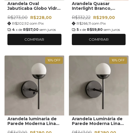
Arandela Oval
Arandela Quasar
Jabuticaba Globo Vidro
Interlight Branco,
Fosco
Marrom e Preto 4106S
R$273,00
R$228,00
R$332,22
R$299,00
R$202,92
com
Pix
R$266,11
com
Pix
4
x de
R$57,00
sem juros
5
x de
R$59,80
sem juros
COMPRAR
COMPRAR
16
%
OFF
16
%
OFF
Arandela luminaria de
Arandela Luminária de
Parede Moderna Lina
Parede Moderna Lina
Com Interruptor e
Globo Vidro 12cm
R$347,00
R$290,00
R$347,00
R$290,00
Globo Vidro 12cm