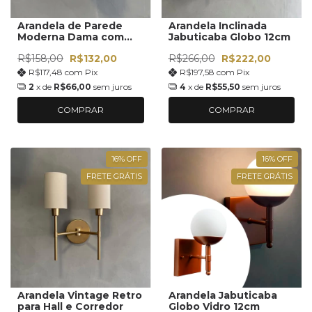
Arandela de Parede
Arandela Inclinada
Moderna Dama com
Jabuticaba Globo 12cm
Vidro Globo 10cm
R$158,00
R$132,00
R$266,00
R$222,00
Decoração Sala,
Corredor, lavabo,
R$117,48
com
Pix
R$197,58
com
Pix
Quarto
2
x de
R$66,00
sem juros
4
x de
R$55,50
sem juros
COMPRAR
COMPRAR
16
%
OFF
16
%
OFF
FRETE GRÁTIS
FRETE GRÁTIS
Arandela Vintage Retro
Arandela Jabuticaba
para Hall e Corredor
Globo Vidro 12cm