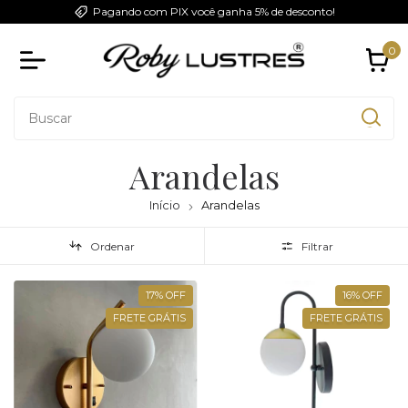
Pagando com PIX você ganha 5% de desconto!
0
Arandelas
Início
Arandelas
Ordenar
Filtrar
17
%
OFF
16
%
OFF
FRETE GRÁTIS
FRETE GRÁTIS