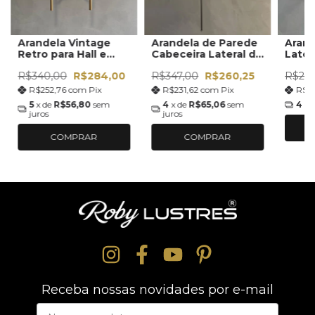
Arandela Vintage
Arandela de Parede
Arand
Retro para Hall e
Cabeceira Lateral de
Later
Corredor
Cama
R$340,00
R$284,00
R$347,00
R$260,25
R$274
R$252,76
com
Pix
R$231,62
com
Pix
R$2
5
x de
R$56,80
sem
4
x de
R$65,06
sem
4
x 
juros
juros
COMPRAR
COMPRAR
Receba nossas novidades por e-mail