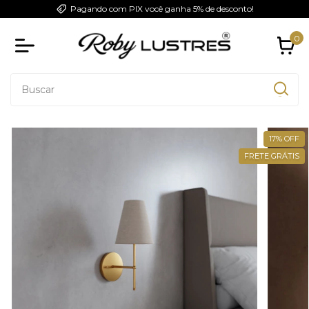
Pagando com PIX você ganha 5% de desconto!
0
17
%
OFF
FRETE GRÁTIS