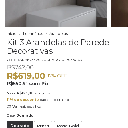
Início
Luminárias
Arandelas
Kit 3 Arandelas de Parede
Decorativas
Código
ARAN23420DOURADOCUP05BGX3
R$742,00
R$619,00
17
% OFF
R$550,91
com
Pix
5
x de
R$123,80
sem juros
11% de desconto
pagando com Pix
Ver mais detalhes
Base:
Dourado
Dourado
Preto
Rose Gold