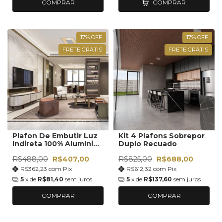
COMPRAR
COMPRAR
17
%
OFF
17
%
OFF
FRETE GRÁTIS
FRETE GRÁTIS
Plafon De Embutir Luz
Kit 4 Plafons Sobrepor
Indireta 100% Alumínio
Duplo Recuado
40x40 Com Led
R$488,00
R$407,00
R$825,00
R$688,00
110V/220V
R$362,23
com
Pix
R$612,32
com
Pix
5
x de
R$81,40
sem juros
5
x de
R$137,60
sem juros
COMPRAR
COMPRAR