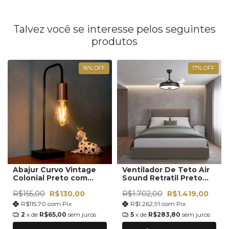
Talvez você se interesse pelos seguintes
produtos
16
%
OFF
17
%
OFF
Abajur Curvo Vintage
Ventilador De Teto Air
Colonial Preto com
Sound Retratil Preto
Cobre Soquete E27
Com Som Bluetooth
R$155,00
R$130,00
R$1.702,00
R$1.419,00
Bivolt
R$115,70
com
Pix
R$1.262,91
com
Pix
2
x de
R$65,00
sem juros
5
x de
R$283,80
sem juros