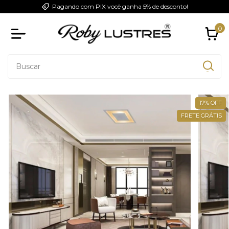
Pagando com PIX você ganha 5% de desconto!
0
17
%
OFF
FRETE GRÁTIS