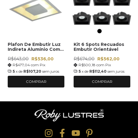
Plafon De Embutir Luz
Kit 6 Spots Recuados
Indireta Alumínio Com
Embutir Orientável
Lâmpada 50x50
R$643,00
R$536,00
R$674,00
R$562,00
110v/220v Luz Branca
R$477,04
com
Pix
R$500,18
com
Pix
5
x de
R$107,20
sem juros
5
x de
R$112,40
sem juros
COMPRAR
COMPRAR