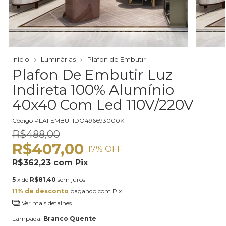
Início
Luminárias
Plafon de Embutir
Plafon De Embutir Luz
Indireta 100% Alumínio
40x40 Com Led 110V/220V
Código
PLAFEMBUTIDO496693000K
R$488,00
R$407,00
17
% OFF
R$362,23
com
Pix
5
x de
R$81,40
sem juros
11% de desconto
pagando com Pix
Ver mais detalhes
Lâmpada:
Branco Quente