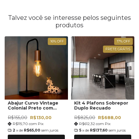
Talvez você se interesse pelos seguintes
produtos
16
%
OFF
17
%
OFF
FRETE GRÁTIS
Abajur Curvo Vintage
Kit 4 Plafons Sobrepor
Colonial Preto com
Duplo Recuado
Cobre Soquete E27
R$155,00
R$130,00
R$825,00
R$688,00
Bivolt
R$115,70
com
Pix
R$612,32
com
Pix
2
x de
R$65,00
sem juros
5
x de
R$137,60
sem juros