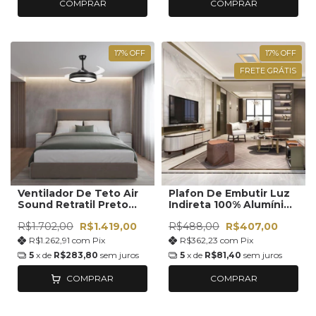
COMPRAR
COMPRAR
17
%
OFF
17
%
OFF
FRETE GRÁTIS
Ventilador De Teto Air
Plafon De Embutir Luz
Sound Retratil Preto
Indireta 100% Alumínio
Com Som Bluetooth
40x40 Com Led
R$1.702,00
R$1.419,00
R$488,00
R$407,00
110V/220V
R$1.262,91
com
Pix
R$362,23
com
Pix
5
x de
R$283,80
sem juros
5
x de
R$81,40
sem juros
COMPRAR
COMPRAR