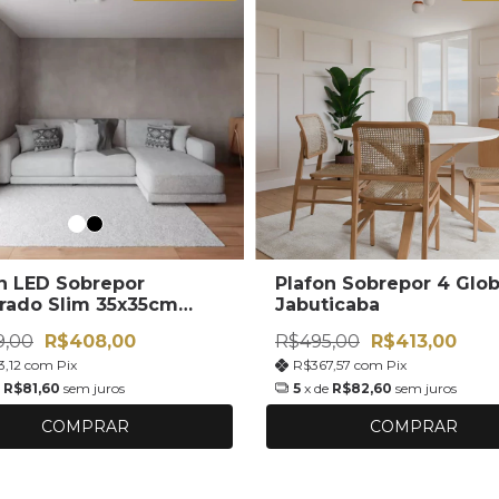
n LED Sobrepor
Plafon Sobrepor 4 Glo
rado Slim 35x35cm
Jabuticaba
9,00
R$408,00
R$495,00
R$413,00
3,12
com
Pix
R$367,57
com
Pix
e
R$81,60
sem juros
5
x de
R$82,60
sem juros
COMPRAR
COMPRAR