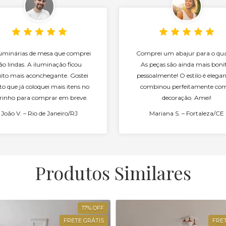
luminárias de mesa que comprei
Comprei um abajur para o qua
ão lindas. A iluminação ficou
As peças são ainda mais boni
to mais aconchegante. Gostei
pessoalmente! O estilo é elegan
to que já coloquei mais itens no
combinou perfeitamente co
rinho para comprar em breve.
decoração. Amei!
João V. – Rio de Janeiro/RJ
Mariana S. – Fortaleza/CE
Produtos Similares
17
%
OFF
FRETE GRÁTIS
FRET