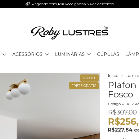
Pagando com PIX você ganha 5% de desconto!
ACESSÓRIOS
LUMINÁRIAS
CÚPULAS
LÂMP
Início
Luminá
17
%
OFF
Plafon
FRETE GRÁTIS
Fosco
Código
PLAF25
R$307,00
R$256
R$227,84
c