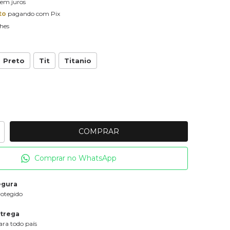
sem juros
to
pagando com Pix
hes
Preto
Tit
Titanio
Comprar no WhatsApp
egura
rotegido
ntrega
ra todo país