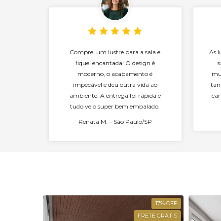
Comprei um lustre para a sala e
As 
fiquei encantada! O design é
s
moderno, o acabamento é
mui
impecável e deu outra vida ao
tan
ambiente. A entrega foi rápida e
car
tudo veio super bem embalado.
Renata M. – São Paulo/SP
17
%
OFF
17
%
OFF
FRETE GRÁTIS