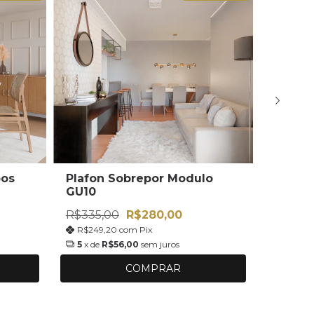
bos
Plafon Sobrepor Modulo
Plafon
GU10
Jabuti
R$335,00
R$280,00
R$330,
R$249,20
com
Pix
R$244
5
x de
R$56,00
sem juros
5
x de
R
COMPRAR