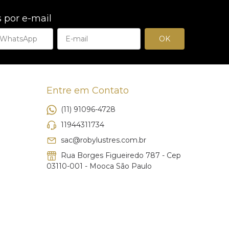
 por e-mail
Entre em Contato
(11) 91096-4728
11944311734
sac@robylustres.com.br
Rua Borges Figueiredo 787 - Cep
03110-001 - Mooca São Paulo