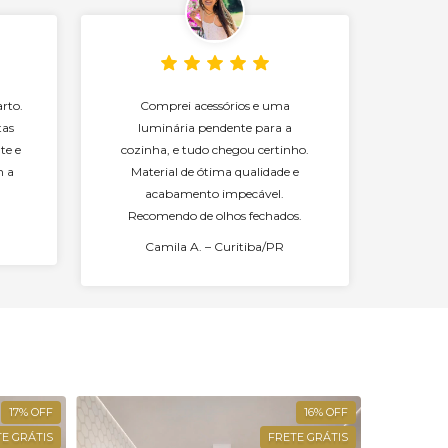
rto.
Comprei acessórios e uma
tas
luminária pendente para a
te e
cozinha, e tudo chegou certinho.
m a
Material de ótima qualidade e
acabamento impecável.
Recomendo de olhos fechados.
Camila A. – Curitiba/PR
17
%
OFF
16
%
OFF
E GRÁTIS
FRETE GRÁTIS