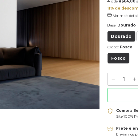
4
x de
R$64,00
11% de descon
Ver mais detal
Base:
Dourado
Dourado
Globo:
Fosco
Fosco
Compra S
Site 100% P
Frete e e
Enviamos pa