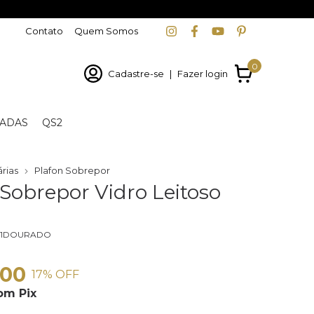
Contato
Quem Somos
0
Cadastre-se
|
Fazer login
ADAS
QS2
rias
Plafon Sobrepor
 Sobrepor Vidro Leitoso
121DOURADO
,00
17
% OFF
om
Pix