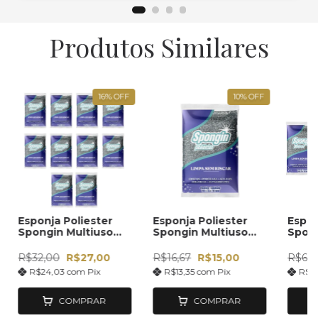
Produtos Similares
16
%
OFF
10
%
OFF
Esponja Poliester
Esponja Poliester
Espon
Spongin Multiuso
Spongin Multiuso
Spong
11cm x 7,5cm (10
11cm x 7,5cm
11cm 
UNIDADES)
UNID
R$32,00
R$27,00
R$16,67
R$15,00
R$61,1
R$24,03
com
Pix
R$13,35
com
Pix
R$4
COMPRAR
COMPRAR