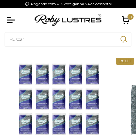
Pagando com PIX você ganha 5% de desconto!
0
16
%
OFF