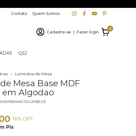
Contato
Quem Somos
0
Cadastre-se
|
Fazer login
ADAS
QS2
rias
Luminária de Mesa
 de Mesa Base MDF
 em Algodao
99MDFBRANCOCUPBEGE
,00
16
% OFF
om
Pix