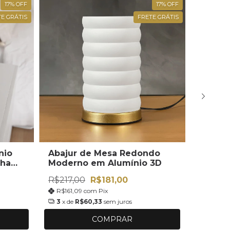
17
%
OFF
17
%
OFF
E GRÁTIS
FRETE GRÁTIS
nio
Abajur de Mesa Redondo
Abajur
lha
Moderno em Alumínio 3D
Para Q
lt
R$217,00
R$181,00
R$261,
R$161,09
com
Pix
R$194,
3
x de
R$60,33
sem juros
3
x de
COMPRAR