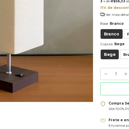
3
x de
R$56,33
s
11% de descon
Ver mais detal
Base:
Branco
Branco
Cupula:
Bege
Bege
Br
Compra S
Site 100% P
Frete e e
Enviamos pa