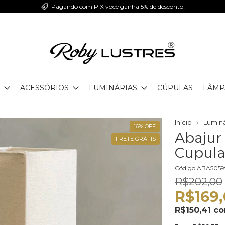
Pagando com PIX você ganha 5% de desconto!
ACESSÓRIOS
LUMINÁRIAS
CÚPULAS
LÂMP
Início
Luminá
16
%
OFF
Abajur
FRETE GRÁTIS
Cupula
Código
ABA505
R$202,00
R$169
R$150,41
c