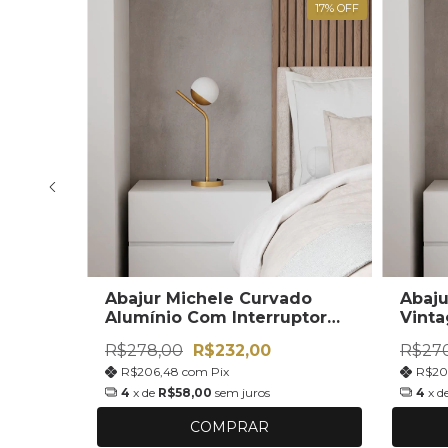
17
%
OFF
17
%
OFF
ETE GRÁTIS
xível
Abajur Michele Curvado
Abaju
e
Alumínio Com Interruptor
Vinta
Vidro Globo Jabuticaba
R$278,00
R$232,00
R$27
Soquete G9 Bivolt
R$206,48
com
Pix
R$20
4
x de
R$58,00
sem juros
4
x d
COMPRAR