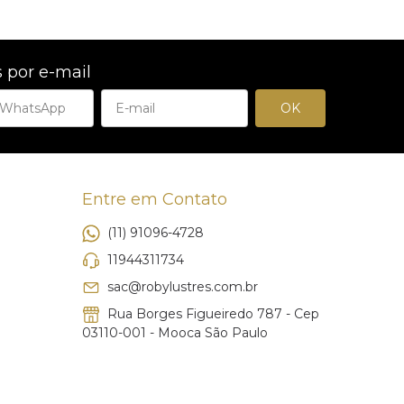
 por e-mail
Entre em Contato
(11) 91096-4728
11944311734
sac@robylustres.com.br
Rua Borges Figueiredo 787 - Cep
03110-001 - Mooca São Paulo