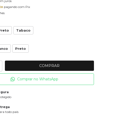
em juros
to
pagando com Pix
hes
Preto
Tabaco
anco
Preto
Comprar no WhatsApp
egura
rotegido
ntrega
ra todo país