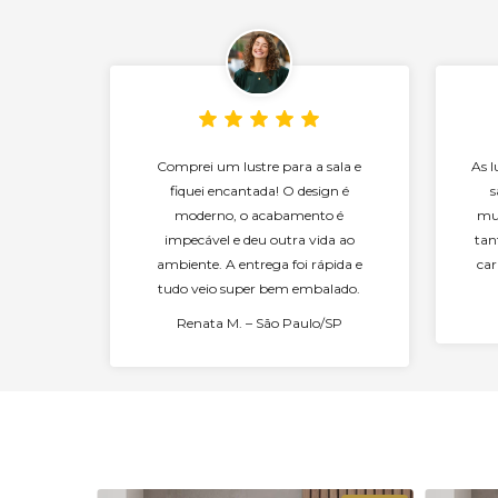
Comprei um lustre para a sala e
As 
fiquei encantada! O design é
s
moderno, o acabamento é
mui
impecável e deu outra vida ao
tan
ambiente. A entrega foi rápida e
car
tudo veio super bem embalado.
Renata M. – São Paulo/SP