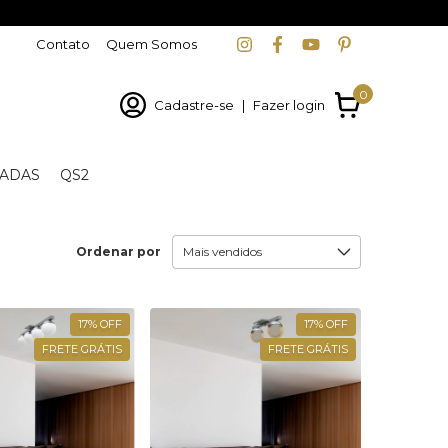
Contato
Quem Somos
0
Cadastre-se
|
Fazer login
ADAS
QS2
Ordenar por
17
%
OFF
17
%
OFF
FRETE GRÁTIS
FRETE GRÁTIS