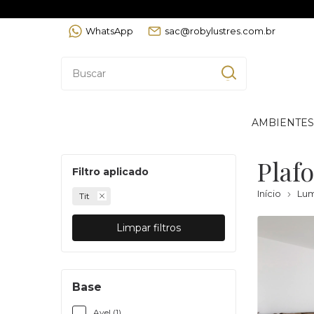
WhatsApp
sac@robylustres.com.br
AMBIENTES
Plaf
Filtro aplicado
Início
Lum
Tit
Limpar filtros
Base
Avel (1)