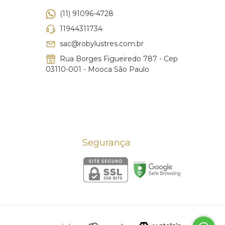
(11) 91096-4728
11944311734
sac@robylustres.com.br
Rua Borges Figueiredo 787 - Cep
03110-001 - Mooca São Paulo
Segurança