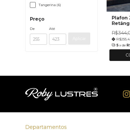
Tangerina (6)
Plafon
Preço
Retâng
Decora
De
Até
R$344,
Aplicar
R$255,
5
x de
R
C
Departamentos