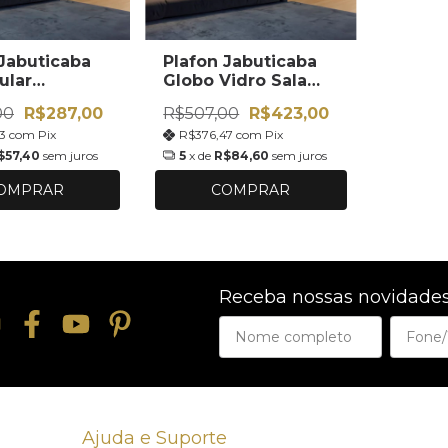
 Jabuticaba
Plafon Jabuticaba
ular
Globo Vidro Sala
tivo
Estar
00
R$287,00
R$507,00
R$423,00
43
com
Pix
R$376,47
com
Pix
$57,40
sem juros
5
x de
R$84,60
sem juros
OMPRAR
COMPRAR
Receba nossas novidades
Ajuda e Suporte