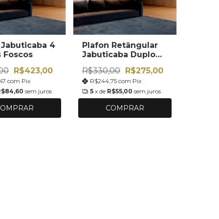
 Jabuticaba 4
Plafon Retângular
 Foscos
Jabuticaba Duplo
Globo
00
R$423,00
R$330,00
R$275,00
,47
com
Pix
R$244,75
com
Pix
R$84,60
sem juros
5
x de
R$55,00
sem juros
COMPRAR
COMPRAR