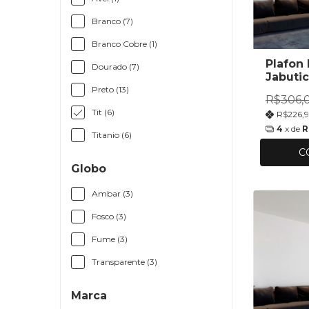
Branco (7)
Branco Cobre (1)
Plafon
Dourado (7)
Jabuti
12cm
Preto (13)
R$306,
Tit (6)
R$226,
4
x de
R
Titanio (6)
C
Globo
Ambar (3)
Fosco (3)
Fume (3)
Transparente (3)
Marca