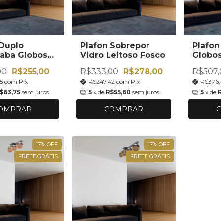
 Duplo
Plafon Sobrepor
Plafon
caba Globos
Vidro Leitoso Fosco
Globos
00
R$255,00
R$333,00
R$278,00
R$507,
95
com
Pix
R$247,42
com
Pix
R$376
$63,75
sem juros
5
x de
R$55,60
sem juros
5
x de
OMPRAR
COMPRAR
17
%
OFF
17
%
OFF
FRETE GRÁTIS
FRETE GRÁTIS