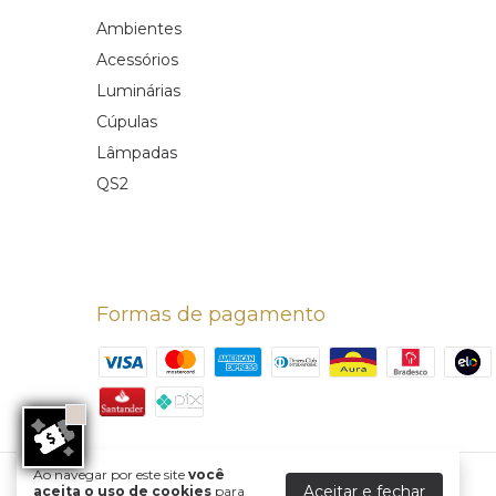
Ambientes
Acessórios
Luminárias
Cúpulas
Lâmpadas
QS2
Formas de pagamento
Ao navegar por este site
você
Plafon Sobrepor
- Roby Lustres
Aceitar e fechar
aceita o uso de cookies
para