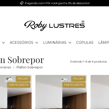
Pagando com PIX você ganha 5% de desconto!
ACESSÓRIOS
LUMINÁRIAS
CÚPULAS
LÂMP
on Sobrepor
Exibindo 1-6 de 6 produtos
inárias
Plafon Sobrepor
17
%
OFF
17
%
OFF
FRETE GRÁTIS
FRETE GRÁTIS