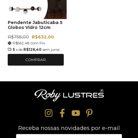
Pendente Jabuticaba 5
Globos Vidro 12cm
R$758,00
R$632,00
R$562,48
com
Pix
5
x de
R$126,40
sem juros
COMPRAR
Receba nossas novidades por e-mail