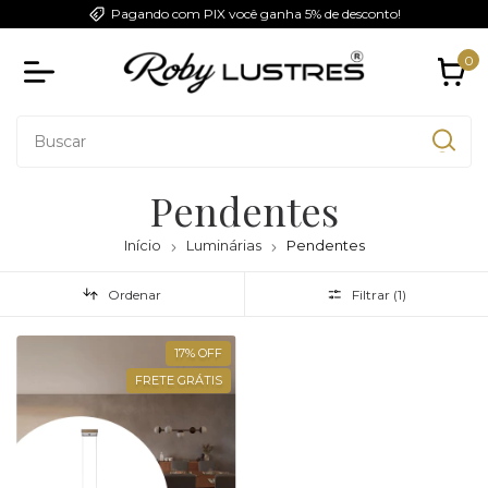
Pagando com PIX você ganha 5% de desconto!
0
Pendentes
Início
Luminárias
Pendentes
Ordenar
Filtrar (
1
)
17
%
OFF
FRETE GRÁTIS