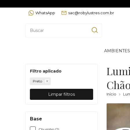
WhatsApp
sac@robylustres.com.br
AMBIENTES
Lumi
Filtro aplicado
Chã
Preto
Limpar filtros
Início
Lum
Base
Chumbo (2)