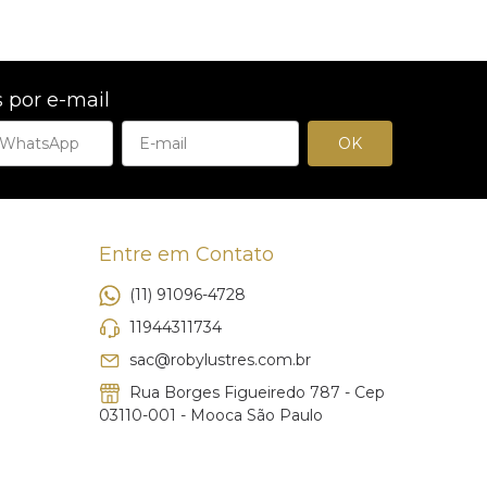
 por e-mail
Entre em Contato
(11) 91096-4728
11944311734
sac@robylustres.com.br
Rua Borges Figueiredo 787 - Cep
03110-001 - Mooca São Paulo