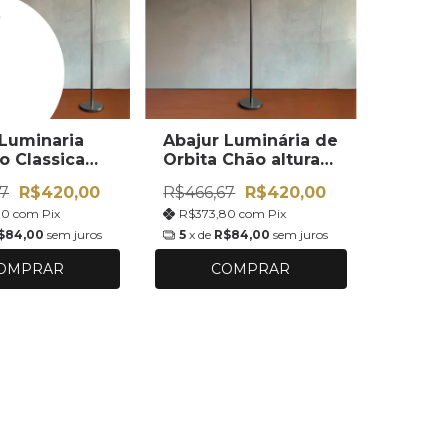
 Luminaria
Abajur Luminária de
o Classica
Orbita Chão altura
 1,6m Com
1,6m Com Cúpula
7
R$420,00
R$466,67
R$420,00
 Grande
Redonda Ref 88
80
com
Pix
R$373,80
com
Pix
 Ref 78
$84,00
sem juros
5
x de
R$84,00
sem juros
OMPRAR
COMPRAR