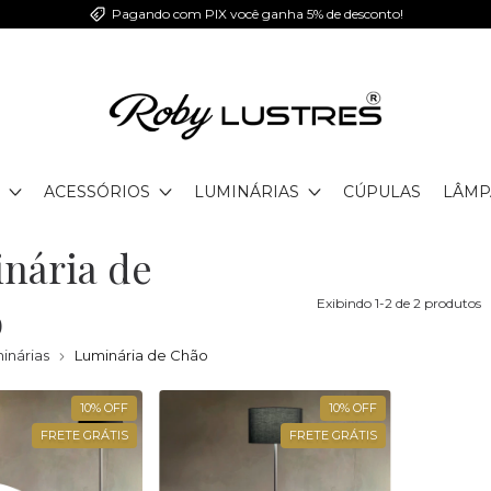
Pagando com PIX você ganha 5% de desconto!
ACESSÓRIOS
LUMINÁRIAS
CÚPULAS
LÂMP
nária de
o
Exibindo 1-2 de 2 produtos
inárias
Luminária de Chão
10
%
OFF
10
%
OFF
FRETE GRÁTIS
FRETE GRÁTIS