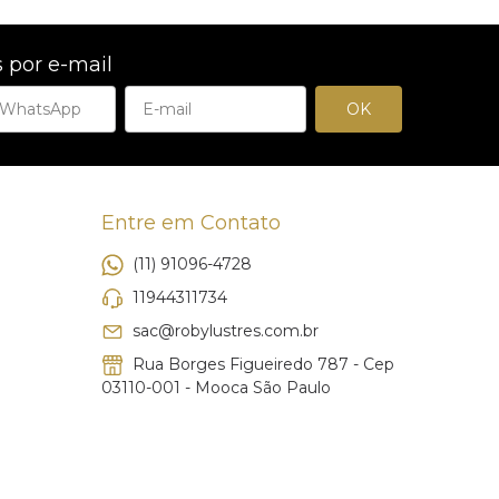
 por e-mail
Entre em Contato
(11) 91096-4728
11944311734
sac@robylustres.com.br
Rua Borges Figueiredo 787 - Cep
03110-001 - Mooca São Paulo