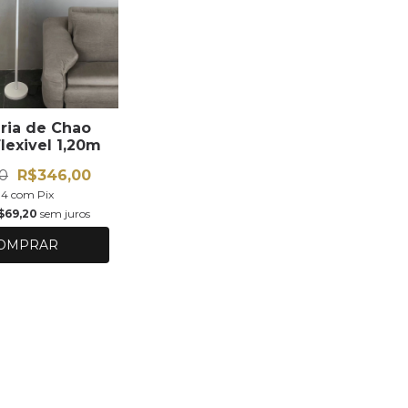
ria de Chao
lexivel 1,20m
0
R$346,00
94
com
Pix
$69,20
sem juros
OMPRAR