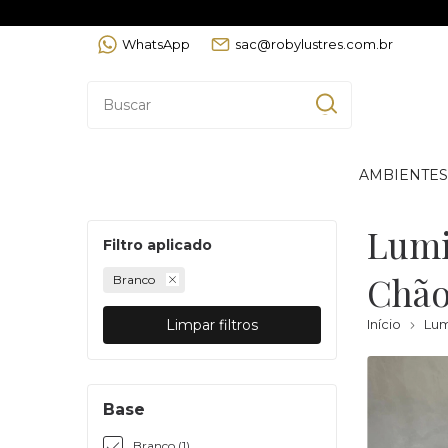
WhatsApp
sac@robylustres.com.br
AMBIENTES
Lumi
Filtro aplicado
Chã
Branco
Limpar filtros
Início
Lum
Base
Branco (1)