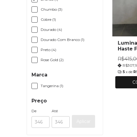
Chumbo (3)
Cobre (1)
Dourado (4)
Dourado Com Branco (1)
Lumina
Haste F
Preto (4)
R$415,0
Rose Gold (2)
R$307,
5
x de
R
Marca
C
Tangerina (1)
Preço
De
Até
Aplicar