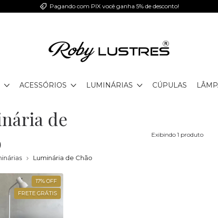
Pagando com PIX você ganha 5% de desconto!
ACESSÓRIOS
LUMINÁRIAS
CÚPULAS
LÂMP
nária de
o
Exibindo 1 produto
inárias
Luminária de Chão
17
%
OFF
FRETE GRÁTIS