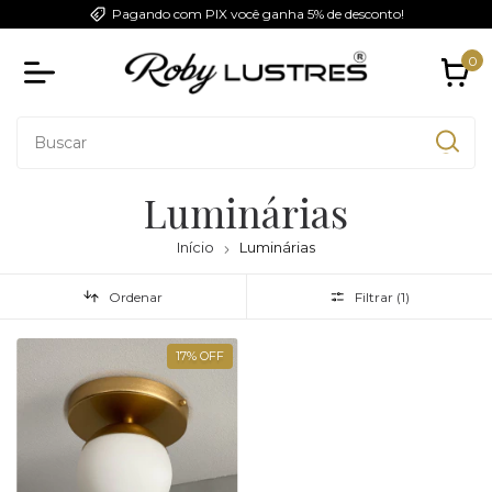
Pagando com PIX você ganha 5% de desconto!
0
Luminárias
Início
Luminárias
Ordenar
Filtrar (
1
)
17
%
OFF