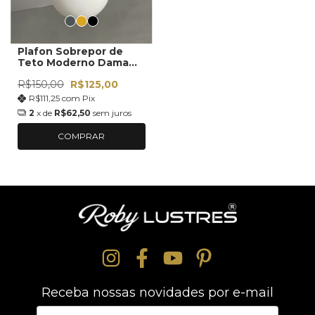
Plafon Sobrepor de
Teto Moderno Dama
Com Globo Vidro 10cm
R$150,00
R$125,00
Decoração Sala,
Cozinha, Corredor,
R$111,25
com
Pix
Quarto, Casa
2
x de
R$62,50
sem juros
COMPRAR
Receba nossas novidades por e-mail