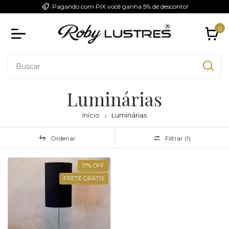
Pagando com PIX você ganha 5% de desconto!
0
Luminárias
Início
Luminárias
Ordenar
Filtrar (
1
)
17
%
OFF
FRETE GRÁTIS