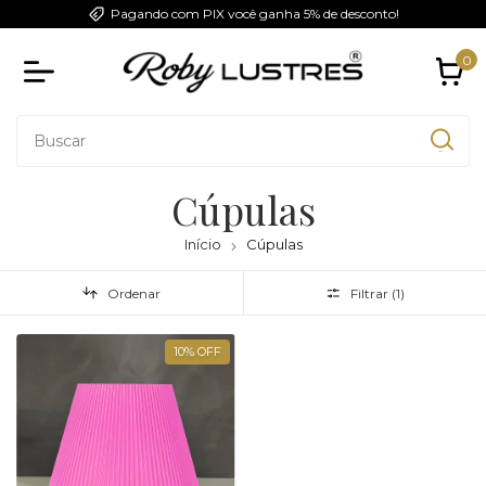
Pagando com PIX você ganha 5% de desconto!
0
Cúpulas
Início
Cúpulas
Ordenar
Filtrar (
1
)
10
%
OFF