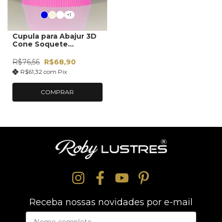
+1
Cupula para Abajur 3D
Cone Soquete
Universal E27 Ref 19
R$76,56
R$68,90
R$61,32
com
Pix
COMPRAR
Receba nossas novidades por e-mail