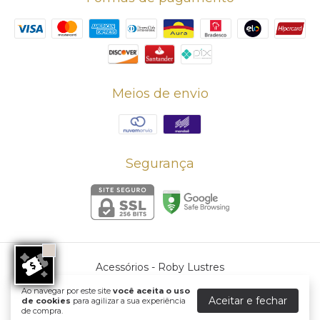
Meios de envio
Segurança
Acessórios
- Roby Lustres
©2026. Roby Lustres - 56260565000162. Todos os direitos reservados.
Ao navegar por este site
você aceita o uso
Aceitar e fechar
de cookies
para agilizar a sua experiência
de compra.