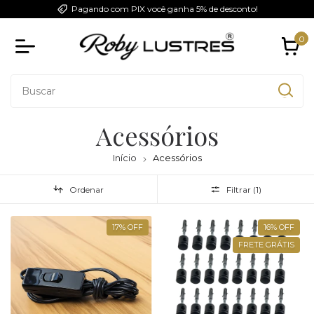
Pagando com PIX você ganha 5% de desconto!
0
Acessórios
Início
Acessórios
Ordenar
Filtrar (
1
)
17
%
OFF
16
%
OFF
FRETE GRÁTIS