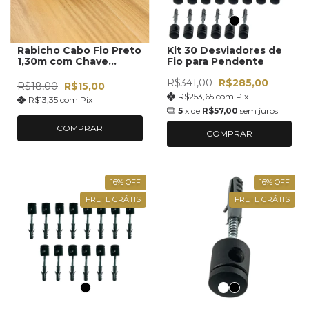
Rabicho Cabo Fio Preto
Kit 30 Desviadores de
1,30m com Chave
Fio para Pendente
Interruptor Liga
R$341,00
R$285,00
Desliga para Soquete
R$18,00
R$15,00
Luminária Abajur
R$253,65
com
Pix
R$13,35
com
Pix
Pendente Bivolt Fio
5
x de
R$57,00
sem juros
Elétrico Extensão
Tomada Luminária
COMPRAR
COMPRAR
16
%
OFF
16
%
OFF
FRETE GRÁTIS
FRETE GRÁTIS